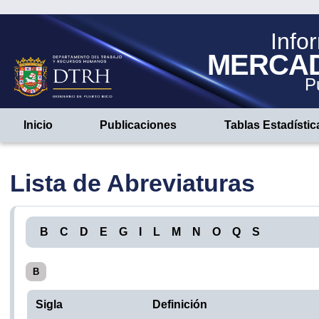
Info
MERCA
P
Inicio
Publicaciones
Tablas Estadístic
Lista de Abreviaturas
B
C
D
E
G
I
L
M
N
O
Q
S
B
Sigla
Definición