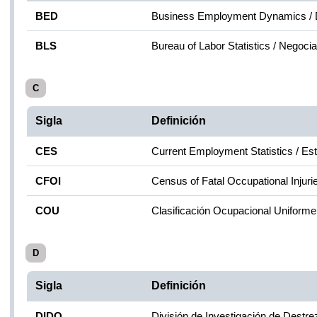
BED
Business Employment Dynamics / D
BLS
Bureau of Labor Statistics / Negoci
C
Sigla
Definición
CES
Current Employment Statistics / Es
CFOI
Census of Fatal Occupational Injur
COU
Clasificación Ocupacional Uniforme
D
Sigla
Definición
DIDO
División de Investigación de Destr