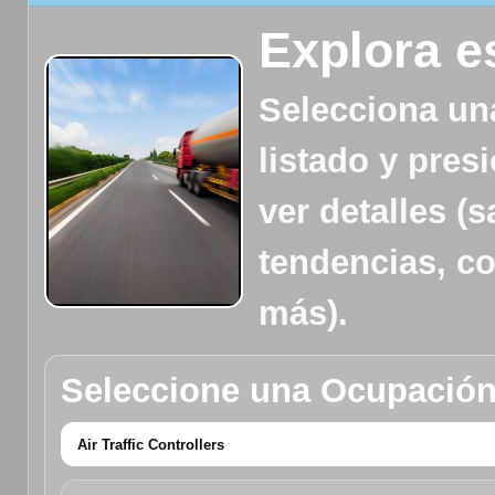
Explora e
Selecciona un
listado y pres
ver detalles (s
tendencias, c
más).
Seleccione una Ocupación