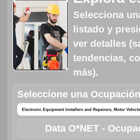
Selecciona un
listado y pres
ver detalles (s
tendencias, c
más).
Seleccione una Ocupación
Data O*NET - Ocupac